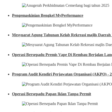
Pengemaskinian Bengkel MyPerformance
Mesyuarat Agung Tahunan Kelab Rekreasi majlis Daerah
Operasi Bersepadu Premis Vape Di Rembau Berjalan Lan
Program Audit Kendiri Perjawatan Organisasi (AKPO) - 
Operasi Bersepadu Papan Iklan Tanpa Permit