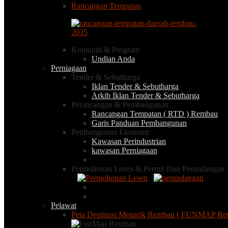
Rancangan Tempatan
Komuniti & Program
Undian Anda
Perniagaan
Tender & Sebutharga
Iklan Tender & Sebutharga
Arkib Iklan Tender & Sebutharga
Perancangan & Pembangunan
Rancangan Tempatan ( RTD ) Rembau
Garis Panduan Pembangunan
Pembangunan Ekonomi
Kawasan Perindustrian
kawasan Perniagaan
Permohonan Lesen & Permit Dan Perundangan
Pelawat
Peta Destinasi Menarik Rembau ( FUNMAP Re