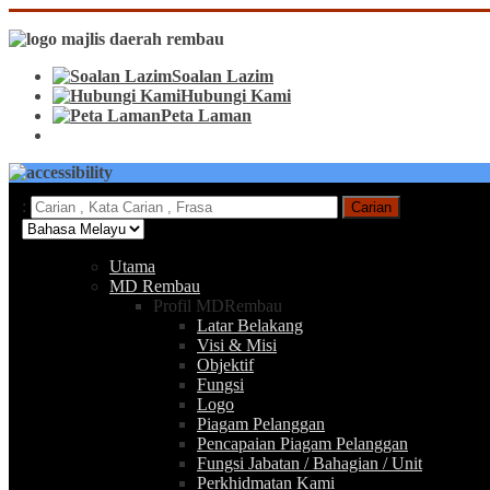
Soalan Lazim
Hubungi Kami
Peta Laman
:
Carian
Utama
MD Rembau
Profil MDRembau
Latar Belakang
Visi & Misi
Objektif
Fungsi
Logo
Piagam Pelanggan
Pencapaian Piagam Pelanggan
Fungsi Jabatan / Bahagian / Unit
Perkhidmatan Kami