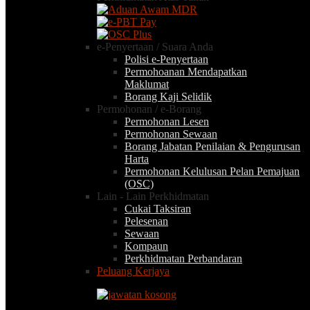
e-Penyertaan / Suara Anda
Polisi e-Penyertaan
Permohoanan Mendapatkan
Maklumat
Borang Kaji Selidik
Permohonan / e-Borang
Permohonan Lesen
Permohonan Sewaan
Borang Jabatan Penilaian & Pengurusan
Harta
Permohonan Kelulusan Pelan Pemajuan
(OSC)
Lain - Lain Perkhidmatan
Cukai Taksiran
Pelesenan
Sewaan
Kompaun
Perkhidmatan Perbandaran
Peluang Kerjaya