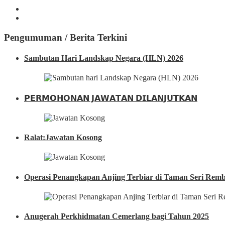
Pengumuman / Berita Terkini
Sambutan Hari Landskap Negara (HLN) 2026
𝗣𝗘𝗥𝗠𝗢𝗛𝗢𝗡𝗔𝗡 𝗝𝗔𝗪𝗔𝗧𝗔𝗡 𝗗𝗜𝗟𝗔𝗡𝗝𝗨𝗧𝗞𝗔𝗡
Ralat:Jawatan Kosong
Operasi Penangkapan Anjing Terbiar di Taman Seri Re
Anugerah Perkhidmatan Cemerlang bagi Tahun 2025