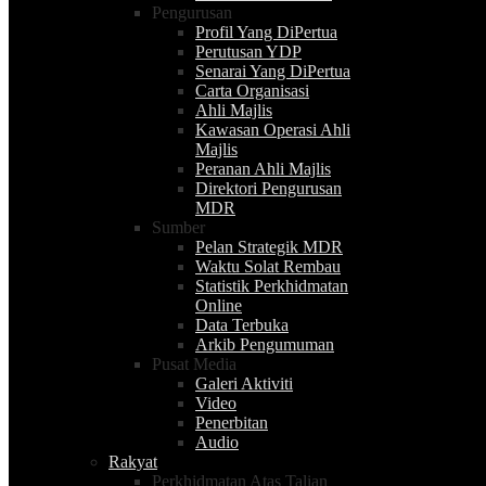
Pengurusan
Profil Yang DiPertua
Perutusan YDP
Senarai Yang DiPertua
Carta Organisasi
Ahli Majlis
Kawasan Operasi Ahli
Majlis
Peranan Ahli Majlis
Direktori Pengurusan
MDR
Sumber
Pelan Strategik MDR
Waktu Solat Rembau
Statistik Perkhidmatan
Online
Data Terbuka
Arkib Pengumuman
Pusat Media
Galeri Aktiviti
Video
Penerbitan
Audio
Rakyat
Perkhidmatan Atas Talian