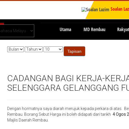
Soalan La
Utama
MD Rembau
Rakya
Tapisan
CADANGAN BAGI KERJA-KERJ
SELENGGARA GELANGGANG FU
Dengan hormatnya saya diarah merujuk kepada perkara di atas. Be
Rembau. Borang Sebut Harga ini boleh didapati dari tarikh
4 Ogos 2
Majlis Daerah Rembau.