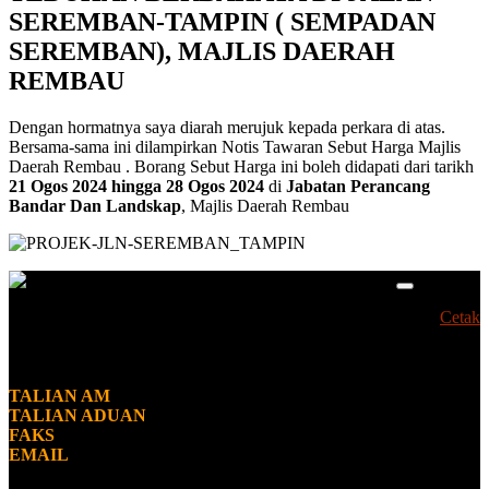
SEREMBAN-TAMPIN ( SEMPADAN
SEREMBAN), MAJLIS DAERAH
REMBAU
Dengan hormatnya saya diarah merujuk kepada perkara di atas.
Bersama-sama ini dilampirkan Notis Tawaran Sebut Harga Majlis
Daerah Rembau . Borang Sebut Harga ini boleh didapati dari tarikh
21 Ogos 2024 hingga 28 Ogos 2024
di
Jabatan Perancang
Bandar Dan Landskap
, Majlis Daerah Rembau
MAJLIS DAERAH REMBAU
Cetak
Jalan Dato Lela Maharaja,
71309 Rembau, Negeri Sembilan
Malaysia
TALIAN AM
06 685 1144
TALIAN ADUAN
06 685 1144
FAKS
06 685 5117
EMAIL
mdr@mdr.gov.my