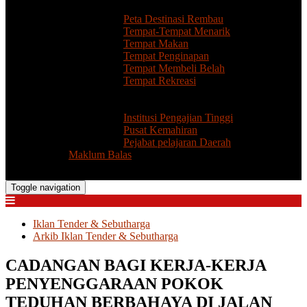
Destinasi Menarik
Peta Destinasi Rembau
Tempat-Tempat Menarik
Tempat Makan
Tempat Penginapan
Tempat Membeli Belah
Tempat Rekreasi
Pengangkutan
Pendidikan
Institusi Pengajian Tinggi
Pusat Kemahiran
Pejabat pelajaran Daerah
Maklum Balas
Toggle navigation
Iklan Tender & Sebutharga
Arkib Iklan Tender & Sebutharga
CADANGAN BAGI KERJA-KERJA
PENYENGGARAAN POKOK
TEDUHAN BERBAHAYA DI JALAN