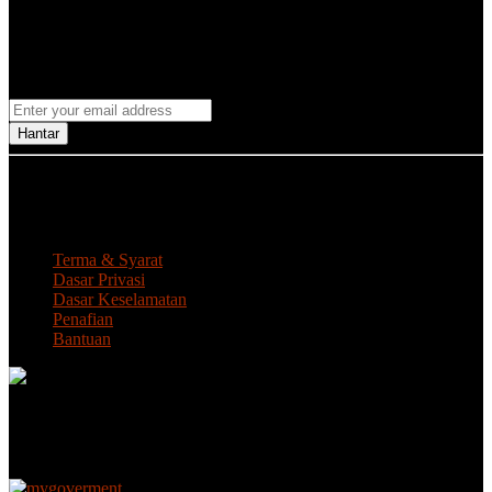
Dapatkan Info Terkini MDR! e-Newsletter
Pengumuman / Tender & Sebutharga Iklan
Jawatan Kosong / Iklan kekosongan Gerai
Hantar
Paparan terbaik menggunakan Internet Explorer 9.0, Mozilla
Firefox 12.0, Google Chrome 13.0 ke atas dengan resolusi 1366 x
768
Terma & Syarat
Dasar Privasi
Dasar Keselamatan
Penafian
Bantuan
Jumlah Pelawat :
1481659
Tarikh Kemaskini: Selasa 04 Ogos 2026, 00:58:30.