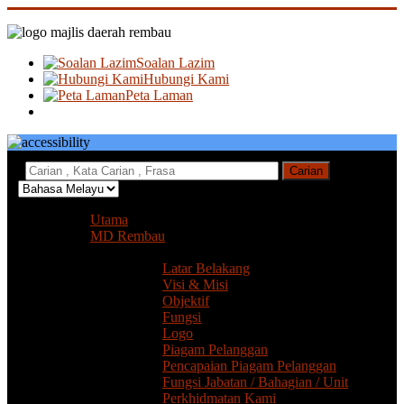
Soalan Lazim
Hubungi Kami
Peta Laman
:
Carian
Utama
MD Rembau
Profil MDRembau
Latar Belakang
Visi & Misi
Objektif
Fungsi
Logo
Piagam Pelanggan
Pencapaian Piagam Pelanggan
Fungsi Jabatan / Bahagian / Unit
Perkhidmatan Kami