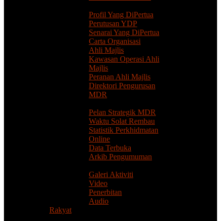
Pengurusan
Profil Yang DiPertua
Perutusan YDP
Senarai Yang DiPertua
Carta Organisasi
Ahli Majlis
Kawasan Operasi Ahli
Majlis
Peranan Ahli Majlis
Direktori Pengurusan
MDR
Sumber
Pelan Strategik MDR
Waktu Solat Rembau
Statistik Perkhidmatan
Online
Data Terbuka
Arkib Pengumuman
Pusat Media
Galeri Aktiviti
Video
Penerbitan
Audio
Rakyat
Perkhidmatan Atas Talian