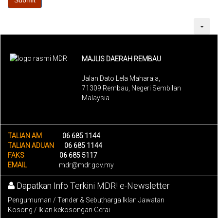
MAJLIS DAERAH REMBAU
Jalan Dato Lela Maharaja,
71309 Rembau, Negeri Sembilan
Malaysia
TALIAN AM
06 685 1144
TALIAN ADUAN
06 685 1144
FAKS
06 685 5117
EMAIL
mdr@mdr.gov.my
Dapatkan Info Terkini MDR! e-Newsletter
Pengumuman / Tender & Sebutharga Iklan Jawatan
Kosong / Iklan kekosongan Gerai