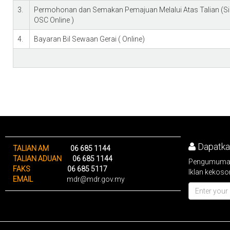
3.
Permohonan dan Semakan Pemajuan Melalui Atas Talian (S
OSC Online )
4.
Bayaran Bil Sewaan Gerai ( Online)
Dapatkan
TALIAN AM
06 685 1144
TALIAN ADUAN
06 685 1144
Pengumuman 
FAKS
06 685 5117
Iklan kekoso
EMAIL
mdr@mdr.gov.my