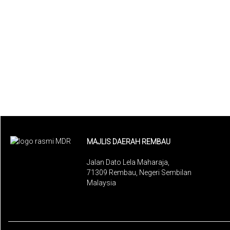
MAJLIS DAERAH REMBAU
Jalan Dato Lela Maharaja,
71309 Rembau, Negeri Sembilan
Malaysia