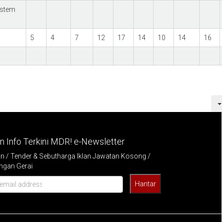
istem
5
4
7
12
17
14
10
14
16
 Info Terkini MDR! e-Newsletter
/ Tender & Sebutharga Iklan Jawatan Kosong /
ngan Gerai
Hantar