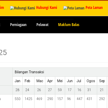
zim
Hubungi Kami
Peta Laman
t
Perniagaan
Pelawat
Maklum Balas
025
Bilangan Transaksi
Jan
Feb
Mac
Apr
Mei
Jun
Jul
Ogos
Sep
28
24
26
27
59
17
16
31
21
s
550
1425
469
290
157
96
447
431
292