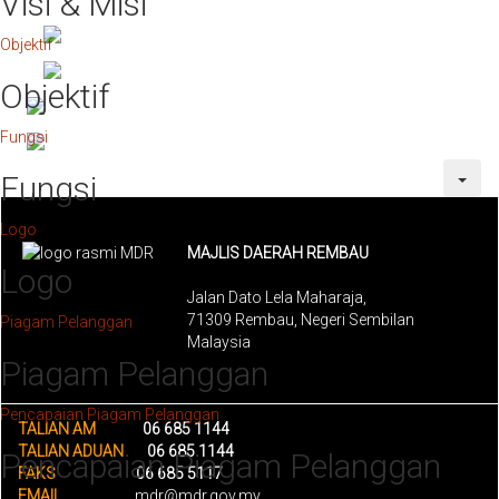
Visi & Misi
Objektif
Objektif
Fungsi
Fungsi
Logo
MAJLIS DAERAH REMBAU
Logo
Jalan Dato Lela Maharaja,
71309 Rembau, Negeri Sembilan
Piagam Pelanggan
Malaysia
Piagam Pelanggan
Pencapaian Piagam Pelanggan
TALIAN AM
06 685 1144
TALIAN ADUAN
06 685 1144
Pencapaian Piagam Pelanggan
FAKS
06 685 5117
EMAIL
mdr@mdr.gov.my