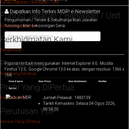
Fungsi Jabatan / Bahagian / Unit
Dapatkan Info Terkini MDR! e-Newsletter
Fungsi Jabatan / Bahagian / Unit
Pengumuman / Tender & Sebutharga Iklan Jawatan
Kosong / Iklan kekosongan Gerai
Perkhidmatan Kami
Perkhidmatan Kami
Hantar
Pengurusan
Pengurusan
Paparan terbaik menggunakan Internet Explorer 9.0, Mozilla
Firefox 12.0, Google Chrome 13.0 ke atas dengan resolusi 1366 x
Profil Yang DiPertua
768
Terma & Syarat
Dasar Privasi
Dasar Keselamatan
Penafian
Profil Yang DiPertua
Bantuan
Perutusan YDP
Jumlah Pelawat :
1483139
Tarikh Kemaskini: Selasa 04 Ogos 2026,
Perutusan YDP
00:58:30.
Senarai Yang DiPertua