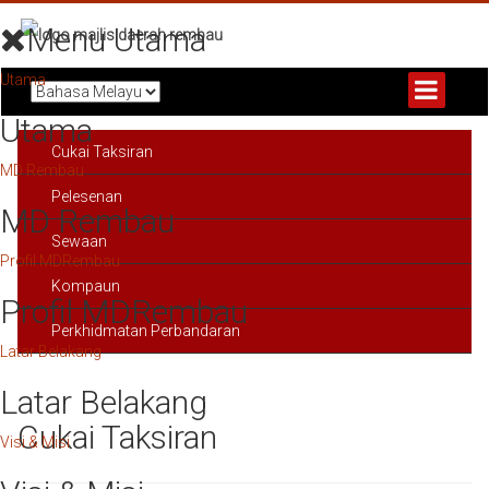
Menu Utama
Utama
Utama
Cukai Taksiran
MD Rembau
Pelesenan
MD Rembau
Sewaan
Profil MDRembau
Kompaun
Profil MDRembau
Perkhidmatan Perbandaran
Latar Belakang
Latar Belakang
Cukai Taksiran
Visi & Misi