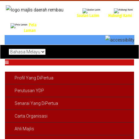
Soalan Lazim
Hubungi Kami
Peta
Laman
Profil Yang DiPertua
Perutusan YDP
Senarai Yang DiPertua
Carta Organisasi
Ahli Majlis