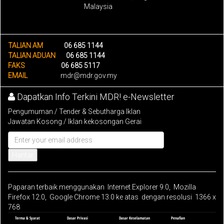
Malaysia
TALIAN AM
06 685 1144
TALIAN ADUAN
06 685 1144
FAKS
06 685 5117
EMAIL
mdr@mdr.gov.my
Dapatkan Info Terkini MDR! e-Newsletter
Pengumuman / Tender & Sebutharga Iklan
Jawatan Kosong / Iklan kekosongan Gerai
Hantar
Paparan terbaik menggunakan Internet Explorer 9.0, Mozilla
Firefox 12.0, Google Chrome 13.0 ke atas dengan resolusi 1366 x
768
Terma & Syarat
Dasar Privasi
Dasar Keselamatan
Penafian