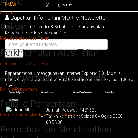
Audio
EMAIL
mdr@mdr.gov.my
Rakyat
Dapatkan Info Terkini MDR! e-Newsletter
Rakyat
Pengumuman / Tender & Sebutharga Iklan Jawatan
Kosong / Iklan kekosongan Gerai
Perkhidmatan Atas Talian
Perkhidmatan Atas Talian
Hantar
e-Penyertaan / Suara Anda
Paparan terbaik menggunakan Internet Explorer 9.0, Mozilla
e-Penyertaan / Suara Anda
Firefox 12.0, Google Chrome 13.0 ke atas dengan resolusi 1366 x
768
Polisi e-Penyertaan
Terma & Syarat
Dasar Privasi
Dasar Keselamatan
Penafian
Bantuan
Polisi e-Penyertaan
Jumlah Pelawat :
1481623
Permohoanan Mendapatkan Maklumat
Tarikh Kemaskini: Selasa 04 Ogos 2026,
00:58:30.
Permohoanan Mendapatkan