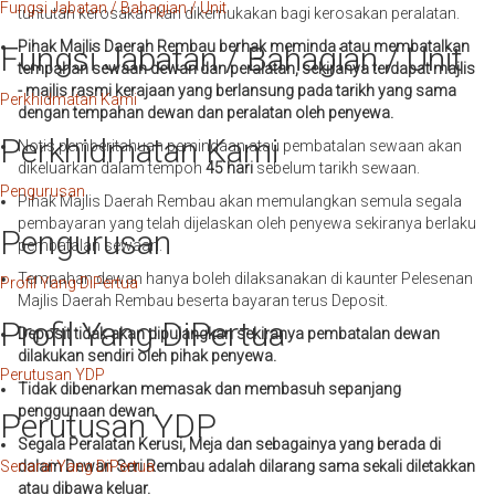
Fungsi Jabatan / Bahagian / Unit
tuntutan kerosakan kan dikemukakan bagi kerosakan peralatan.
Pihak Majlis Daerah Rembau berhak meminda atau membatalkan
Fungsi Jabatan / Bahagian / Unit
tempahan sewaan dewan dan peralatan, sekiranya terdapat majlis
- majlis rasmi kerajaan yang berlansung pada tarikh yang sama
Perkhidmatan Kami
dengan tempahan dewan dan peralatan oleh penyewa.
Perkhidmatan Kami
Notis pemberitahuan pemindaan atau pembatalan sewaan akan
dikeluarkan dalam tempoh
45 hari
sebelum tarikh sewaan.
Pengurusan
Pihak Majlis Daerah Rembau akan memulangkan semula segala
pembayaran yang telah dijelaskan oleh penyewa sekiranya berlaku
Pengurusan
pembatalan sewaan.
Tempahan dewan hanya boleh dilaksanakan di kaunter Pelesenan
Profil Yang DiPertua
Majlis Daerah Rembau beserta bayaran terus Deposit.
Profil Yang DiPertua
Deposit tidak akan dipulangkan sekiranya pembatalan dewan
dilakukan sendiri oleh pihak penyewa.
Perutusan YDP
Tidak dibenarkan memasak dan membasuh sepanjang
penggunaan dewan.
Perutusan YDP
Segala Peralatan Kerusi, Meja dan sebagainya yang berada di
Senarai Yang DiPertua
dalam Dewan Seri Rembau adalah dilarang sama sekali diletakkan
atau dibawa keluar.