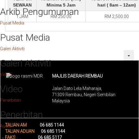
SEWAAN
Minima 5 Jam
hari
( 8am – 12am)
Arkib Pengumuman
1 JAM
RM 250.00
RM 2,500.00
Pusat Media
Pusat Media
Galeri Aktiviti
Galeri Aktiviti
Video
MAJLIS DAERAH REMBAU
Video
Jalan Dato Lela Maharaja,
71309 Rembau, Negeri Sembilan
Penerbitan
Malaysia
Penerbitan
TALIAN AM
06 685 1144
Audio
TALIAN ADUAN
06 685 1144
FAKS
06 685 5117