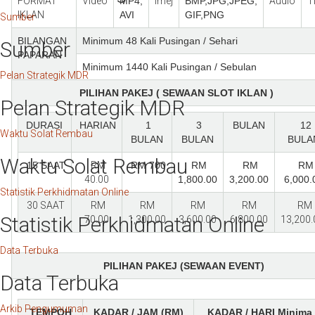
FORMAT
Video
MP4,
Imej
BMP,JPG,JPEG,
Audio
T
IKLAN
AVI
GIF,PNG
Sumber
BILANGAN
Minimum 48 Kali Pusingan / Sehari
Sumber
PAPARAN
Minimum 1440 Kali Pusingan / Sebulan
Pelan Strategik MDR
PILIHAN PAKEJ ( SEWAAN SLOT IKLAN )
Pelan Strategik MDR
DURASI
HARIAN
1
3
BULAN
12
Waktu Solat Rembau
BULAN
BULAN
BULA
Waktu Solat Rembau
15 SAAT
RM
RM 700
RM
RM
RM
40.00
1,800.00
3,200.00
6,000.
Statistik Perkhidmatan Online
30 SAAT
RM
RM
RM
RM
RM
Statistik Perkhidmatan Online
70.00
1,300.00
3,600.00
6,800.00
13,200
Data Terbuka
PILIHAN PAKEJ (SEWAAN EVENT)
Data Terbuka
Arkib Pengumuman
TEMPOH
KADAR / JAM (RM)
KADAR / HARI
Minima