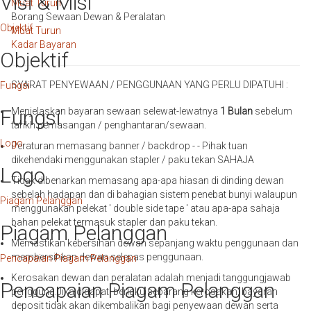
Visi & Misi
Muat Turun
Borang Sewaan Dewan & Peralatan
Objektif
Muat Turun
Kadar Bayaran
Objektif
SYARAT PENYEWAAN / PENGGUNAAN YANG PERLU DIPATUHI :
Fungsi
Fungsi
Menjelaskan bayaran sewaan selewat-lewatnya
1 Bulan
sebelum
tarikh pemasangan / penghantaran/sewaan.
Logo
Peraturan memasang banner / backdrop - - Pihak tuan
dikehendaki menggunakan stapler / paku tekan SAHAJA
Logo
Tidak dibenarkan memasang apa-apa hiasan di dinding dewan
sebelah hadapan dan di bahagian sistem penebat bunyi walaupun
Piagam Pelanggan
menggunakan pelekat ' double side tape ' atau apa-apa sahaja
bahan pelekat termasuk stapler dan paku tekan.
Piagam Pelanggan
Memastikan kebersihan dewan sepanjang waktu penggunaan dan
membersihkan dewan selepas penggunaan.
Pencapaian Piagam Pelanggan
Kerosakan dewan dan peralatan adalah menjadi tanggungjawab
Pencapaian Piagam Pelanggan
pengguna.Jika didapati berlaku sebarang kerosakan, bayaran
deposit tidak akan dikembalikan bagi penyewaan dewan serta