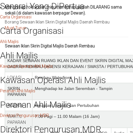
Senarai Yang DiPertua
Menghisap rokok dan minuman keras adalah DILARANG sama
sekali (di dalam kawasan berpagar Dewan).
Carta Organisasi
Borang Sewaan Iklan Skrin Digital Majlis Daerah Rembau
Carta Organisasi
Muat Turun
Ahli Majlis
Sewaan Iklan Skrin Digital Majlis Daerah Rembau
Ahli Majlis
KADAR SEWAAN RUANG IKLAN DAN EVENT SKRIN DIGITAL
MAJ
Kawasan Operasi Ahli Majlis
DAERAH REMBAU (AGENSI KERAJAAN / SWASTA / PERTUBUHA
Kawasan Operasi Ahli Majlis
LOKASI
Rembau Waterfront
SKRIN
Menghadap ke Jalan Seremban - Tampin
Peranan Ahli Majlis
PAPARAN
Peranan Ahli Majlis
AGENSI
Kerajaan, Swasta dan Pertubuhan
Direktori Pengurusan MDR
WAKTU
7.00 Pagi – 11.00 Malam (16 Jam)
PAPARAN
Direktori Pengurusan MDR