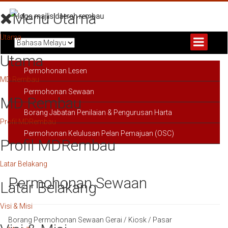
Menu Utama
Utama
Utama
Permohonan Lesen
MD Rembau
Permohonan Sewaan
MD Rembau
Borang Jabatan Penilaian & Pengurusan Harta
Profil MDRembau
Permohonan Kelulusan Pelan Pemajuan (OSC)
Profil MDRembau
Latar Belakang
Permohonan Sewaan
Latar Belakang
Visi & Misi
Borang Permohonan Sewaan Gerai / Kiosk / Pasar