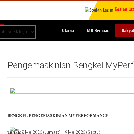
Soalan La
Utama
MD Rembau
Rakya
Pengemaskinian Bengkel MyPer
𝐁𝐄𝐍𝐆𝐊𝐄𝐋 𝐏𝐄𝐍𝐆𝐄𝐌𝐀𝐒𝐊𝐈𝐍𝐈𝐀𝐍 𝐌𝐘𝐏𝐄𝐑𝐅𝐎𝐑𝐌𝐀𝐍𝐂𝐄
𝐓𝐚𝐫𝐢𝐤𝐡: 8 Mei 2026 (Jumaat) – 9 Mei 2026 (Sabtu)