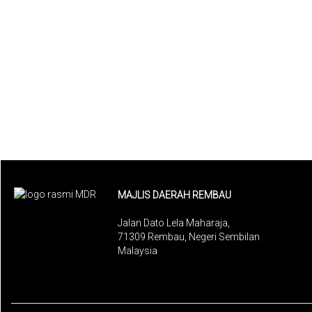
MAJLIS DAERAH REMBAU
Jalan Dato Lela Maharaja,
71309 Rembau, Negeri Sembilan
Malaysia