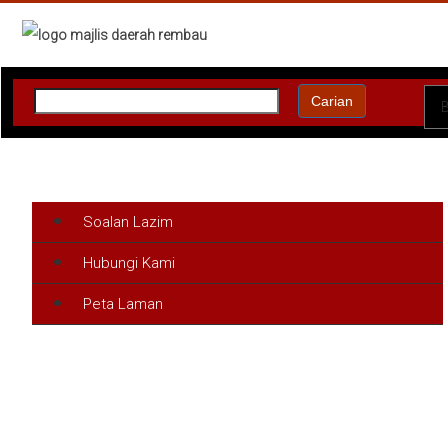
:
Carian
Soalan Lazim
Hubungi Kami
Peta Laman