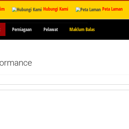
zim
Hubungi Kami
Peta Laman
t
Perniagaan
Pelawat
Maklum Balas
formance