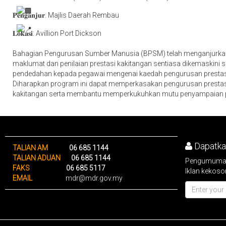
𝐏𝐞𝐧𝐠𝐚𝐧𝐣𝐮𝐫: Majlis Daerah Rembau
𝐋𝐨𝐤𝐚𝐬𝐢: Avillion Port Dickson
Bahagian Pengurusan Sumber Manusia (BPSM) telah menganjur
maklumat dan penilaian prestasi kakitangan sentiasa dikemaskini 
pendedahan kepada pegawai mengenai kaedah pengurusan prestasi ya
Diharapkan program ini dapat memperkasakan pengurusan prestasi 
kakitangan serta membantu memperkukuhkan mutu penyampaian perkh
Dapatkan
TALIAN AM
06 685 1144
TALIAN ADUAN
06 685 1144
Pengumuman 
FAKS
06 685 5117
Iklan kekoso
EMAIL
mdr@mdr.gov.my