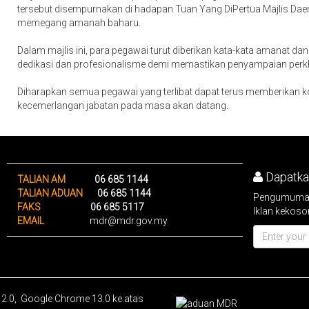
tersebut disempurnakan di hadapan Tuan Yang DiPertua Majlis D
memegang amanah baharu.
Dalam majlis ini, para pegawai turut diberikan kata-kata amanat da
dedikasi dan profesionalisme demi memastikan penyampaian perk
Diharapkan semua pegawai yang terlibat dapat terus memberikan
kecemerlangan jabatan pada masa akan datang.
Dapatkan
TALIAN AM
06 685 1144
TALIAN ADUAN
06 685 1144
Pengumuman 
FAKS
06 685 5117
Iklan kekoso
EMAIL
mdr@mdr.gov.my
 12.0, Google Chrome 13.0 ke atas