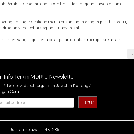
aerah Rembau sebagai tanda komitmen dan tanggungjawab dalam
n peringatan agar sentiasa menjalankan tugas dengan penuh integriti,
hidmatan yang terbaik kepada masyarakat.
 komitmen yang tinggi serta bekerjasama dalam memperkukuhkan
 Info Terkini MDR! e-Newsletter
/ Tender & Sebutharga Iklan Jawatan Kosong /
ngan Gerai
Hantar
Jumlah Pelawat :
1481236