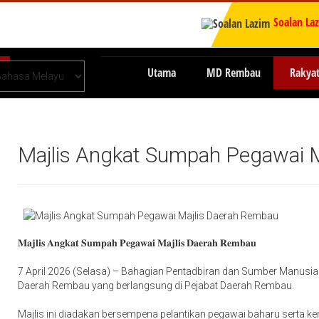
Soalan La
Utama
MD Rembau
Rakya
Majlis Angkat Sumpah Pegawai 
𝐌𝐚𝐣𝐥𝐢𝐬 𝐀𝐧𝐠𝐤𝐚𝐭 𝐒𝐮𝐦𝐩𝐚𝐡 𝐏𝐞𝐠𝐚𝐰𝐚𝐢 𝐌𝐚𝐣𝐥𝐢𝐬 𝐃𝐚𝐞𝐫𝐚𝐡 𝐑𝐞𝐦𝐛𝐚𝐮
7 April 2026 (Selasa) – Bahagian Pentadbiran dan Sumber Manusi
Daerah Rembau yang berlangsung di Pejabat Daerah Rembau.
Majlis ini diadakan bersempena pelantikan pegawai baharu serta 