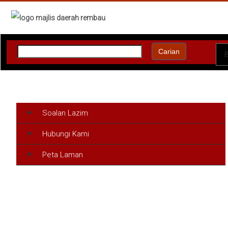
:
Carian
Soalan Lazim
Hubungi Kami
Peta Laman